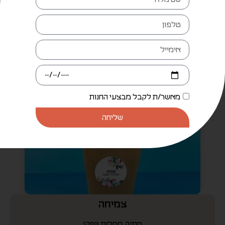
צמיחה
מתנה סמלית ויפה!
₪
35.00
+
-
הוספה לסל