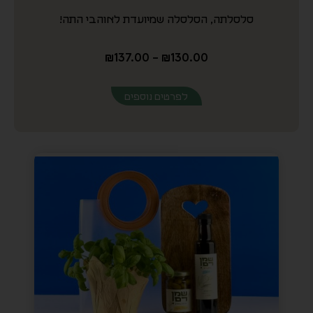
מארז אהבה ושפע
מארז שכל אחד ירצה לקבל!
₪
169.00
–
₪
129.00